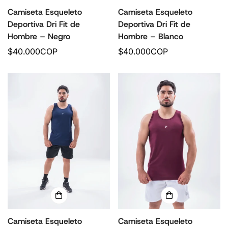
Camiseta Esqueleto
Camiseta Esqueleto
Deportiva Dri Fit de
Deportiva Dri Fit de
Hombre – Negro
Hombre – Blanco
P
$40.000COP
P
$40.000COP
r
r
e
e
c
c
i
i
o
o
r
r
e
e
g
g
u
u
l
l
a
a
r
r
Camiseta Esqueleto
Camiseta Esqueleto