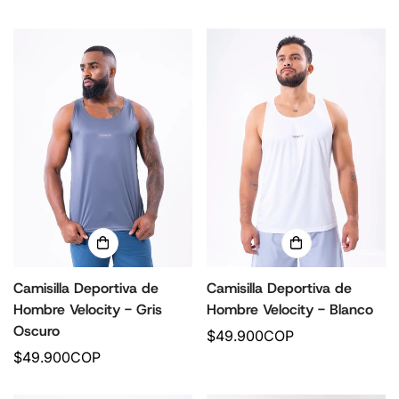
r
r
e
e
c
c
i
i
o
o
r
r
e
e
g
g
u
u
l
l
a
a
r
r
Camisilla Deportiva de
Camisilla Deportiva de
Hombre Velocity - Gris
Hombre Velocity - Blanco
Oscuro
P
$49.900COP
P
$49.900COP
r
r
e