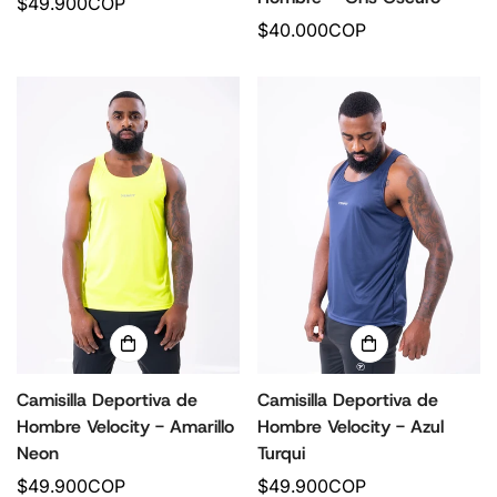
P
$49.900COP
r
P
$40.000COP
e
r
c
e
i
c
o
i
r
o
e
r
g
e
u
g
l
u
a
l
r
a
r
Camisilla Deportiva de
Camisilla Deportiva de
Hombre Velocity - Amarillo
Hombre Velocity - Azul
Neon
Turqui
P
$49.900COP
P
$49.900COP