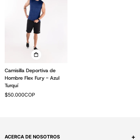
o
o
r
r
e
e
g
g
u
u
l
l
a
a
r
r
Camisilla Deportiva de
Hombre Flex Fury - Azul
Turquí
P
$50.000COP
r
e
c
i
o
+
ACERCA DE NOSOTROS
r