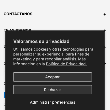
e
g
+
CONTÁCTANOS
u
l
a
+
TE AYUDAMOS
r
Valoramos su privacidad
+
CONOCE NUESTRAS TIENDAS
Utilizamos cookies y otras tecnologías para
personalizar su experiencia, para fines de
marketing y para recopilar análisis. Más
+
SÍGUENOS EN:
información en la
Política de Privacidad.
Aceptar
© TENFIT 2026
Rechazar
Administrar preferencias
Search