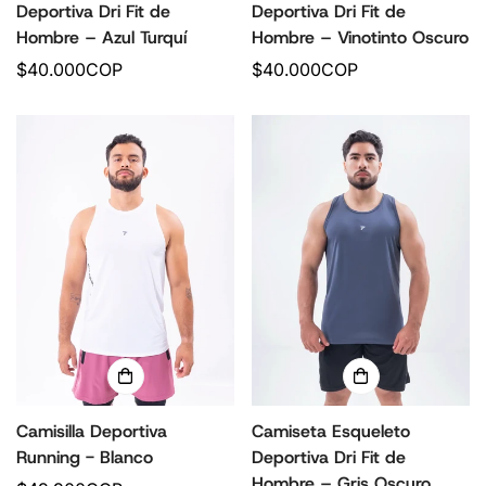
Deportiva Dri Fit de
Deportiva Dri Fit de
Hombre – Azul Turquí
Hombre – Vinotinto Oscuro
P
$40.000COP
P
$40.000COP
r
r
e
e
c
c
i
i
o
o
r
r
e
e
g
g
u
u
l
l
a
a
r
r
Camisilla Deportiva
Camiseta Esqueleto
Running - Blanco
Deportiva Dri Fit de
Hombre – Gris Oscuro